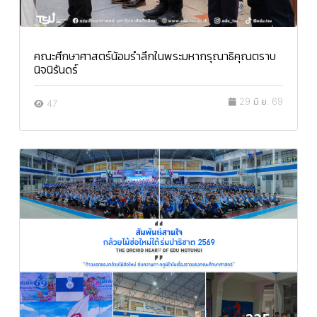
คณะศึกษาศาสตร์น้อมรำลึกในพระมหากรุณาธิคุณตราบ
นิจนิรันดร์
29 มิ.ย. 69
47