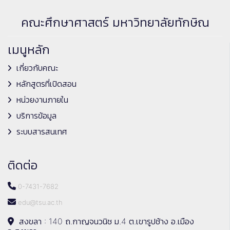
คณะศึกษาศาสตร์ มหาวิทยาลัยทักษิณ
เมนูหลัก
เกี่ยวกับคณะ
หลักสูตรที่เปิดสอน
หน่วยงานภายใน
บริการข้อมูล
ระบบสารสนเทศ
ติดต่อ
0-7431-7682
edu@tsu.ac.th
สงขลา : 140 ถ.กาญจนวนิช ม.4 ต.เขารูปช้าง อ.เมือง