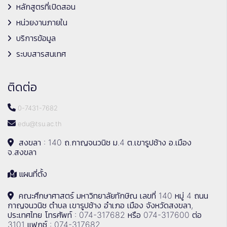
หลักสูตรที่เปิดสอน
หน่วยงานภายใน
บริการข้อมูล
ระบบสารสนเทศ
ติดต่อ
0-7431-7682
edu@tsu.ac.th
สงขลา : 140 ถ.กาญจนวนิช ม.4 ต.เขารูปช้าง อ.เมือง
จ.สงขลา
แผนที่ตั้ง
คณะศึกษาศาสตร์ มหาวิทยาลัยทักษิณ เลขที่ 140 หมู่ 4 ถนน
กาญจนวนิช ตำบล เขารูปช้าง อำเภอ เมือง จังหวัดสงขลา,
ประเทศไทย โทรศัพท์ : 074-317682 หรือ 074-317600 ต่อ
3101 แฟกซ์ : 074-317682