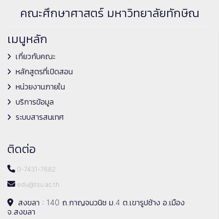
คณะศึกษาศาสตร์ มหาวิทยาลัยทักษิณ
เมนูหลัก
เกี่ยวกับคณะ
หลักสูตรที่เปิดสอน
หน่วยงานภายใน
บริการข้อมูล
ระบบสารสนเทศ
ติดต่อ
0-7431-7682
edu@tsu.ac.th
สงขลา : 140 ถ.กาญจนวนิช ม.4 ต.เขารูปช้าง อ.เมือง
จ.สงขลา