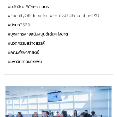
#มทักษิณ
#ศึกษาศาสตร์
#FacultyOfEducation
#EduTSU
#EducationTSU
#ปขมท2568
#บุคลากรสายสนับสนุนดีเด่นแห่งชาติ
#นวัตกรรมสร้างสรรค์
#คณะศึกษาศาสตร์
#มหาวิทยาลัยทักษิณ