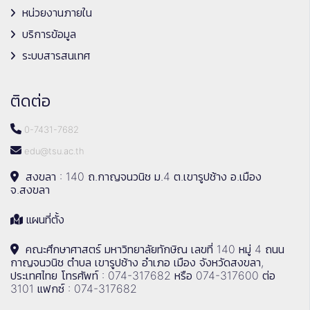
หน่วยงานภายใน
บริการข้อมูล
ระบบสารสนเทศ
ติดต่อ
0-7431-7682
edu@tsu.ac.th
สงขลา : 140 ถ.กาญจนวนิช ม.4 ต.เขารูปช้าง อ.เมือง
จ.สงขลา
แผนที่ตั้ง
คณะศึกษาศาสตร์ มหาวิทยาลัยทักษิณ เลขที่ 140 หมู่ 4 ถนน
กาญจนวนิช ตำบล เขารูปช้าง อำเภอ เมือง จังหวัดสงขลา,
ประเทศไทย โทรศัพท์ : 074-317682 หรือ 074-317600 ต่อ
3101 แฟกซ์ : 074-317682