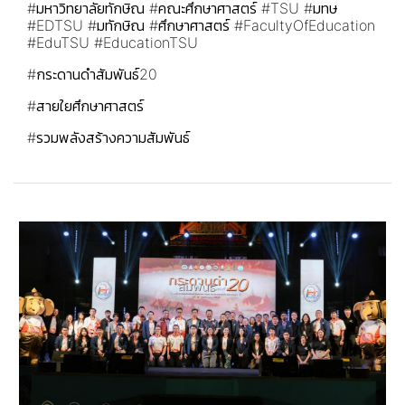
#มหาวิทยาลัยทักษิณ
#คณะศึกษาศาสตร์
#TSU
#มทษ
#EDTSU
#มทักษิณ
#ศึกษาศาสตร์
#FacultyOfEducation
#EduTSU
#EducationTSU
#กระดานดำสัมพันธ์20
#สายใยศึกษาศาสตร์
#รวมพลังสร้างความสัมพันธ์