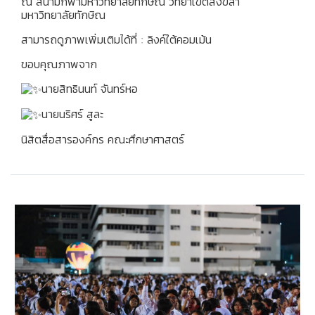
ณ สนามกีฬามหาวิทยาลัยทักษิณ วิทยาเขตสงขลา
มหาวิทยาลัยทักษิณ
สามารถดูภาพเพิ่มเติมได้ที่ : ลิงค์ใต้คอมเม้น
ขอบคุณภาพจาก
นายสิทธินนท์ จันทร์หอ
นายนริศร์ สูละ
นิสิตสื่อสารองค์กร คณะศึกษาศาสตร์