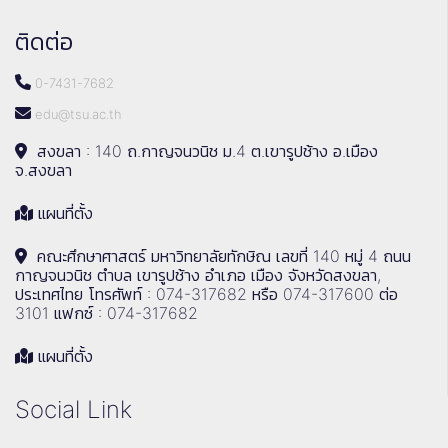
ติดต่อ
0-7431-7682
edu@tsu.ac.th
สงขลา : 140 ถ.กาญจนวนิช ม.4 ต.เขารูปช้าง อ.เมือง
จ.สงขลา
แผนที่ตั้ง
คณะศึกษาศาสตร์ มหาวิทยาลัยทักษิณ เลขที่ 140 หมู่ 4 ถนน
กาญจนวนิช ตำบล เขารูปช้าง อำเภอ เมือง จังหวัดสงขลา,
ประเทศไทย โทรศัพท์ : 074-317682 หรือ 074-317600 ต่อ
3101 แฟกซ์ : 074-317682
แผนที่ตั้ง
Social Link