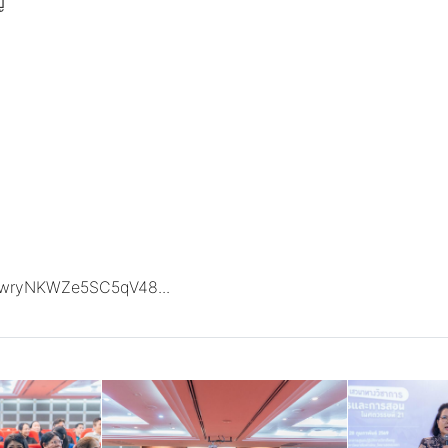
่
tNxwryNKWZe5SC5qV48...