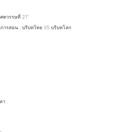
ตวรรษที่ 21”
นการสอน : บริบทไทย VS บริบทโลก
ขลา