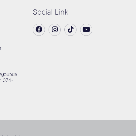
Social Link
า
าญจนวนิช
 : 074-