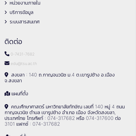
หน่วยงานภายใน
บริการข้อมูล
ระบบสารสนเทศ
ติดต่อ
0-7431-7682
edu@tsu.ac.th
สงขลา : 140 ถ.กาญจนวนิช ม.4 ต.เขารูปช้าง อ.เมือง
จ.สงขลา
แผนที่ตั้ง
คณะศึกษาศาสตร์ มหาวิทยาลัยทักษิณ เลขที่ 140 หมู่ 4 ถนน
กาญจนวนิช ตำบล เขารูปช้าง อำเภอ เมือง จังหวัดสงขลา,
ประเทศไทย โทรศัพท์ : 074-317682 หรือ 074-317600 ต่อ
3101 แฟกซ์ : 074-317682