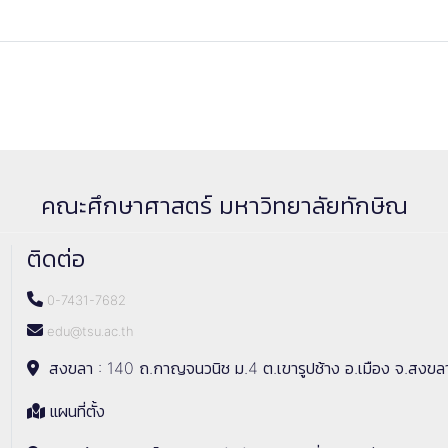
คณะศึกษาศาสตร์ มหาวิทยาลัยทักษิณ
ติดต่อ
0-7431-7682
edu@tsu.ac.th
สงขลา : 140 ถ.กาญจนวนิช ม.4 ต.เขารูปช้าง อ.เมือง จ.สงขล
แผนที่ตั้ง