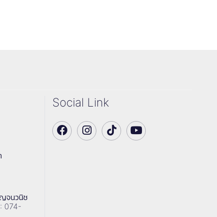
Social Link
า
าญจนวนิช
 : 074-