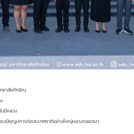
ิทยาลัยทักษิณ
ุณ
พันปีหลวง
ี่ทรงมีคุณูปการต่อประเทศชาติอย่างใหญ่หลวงตลอดมา