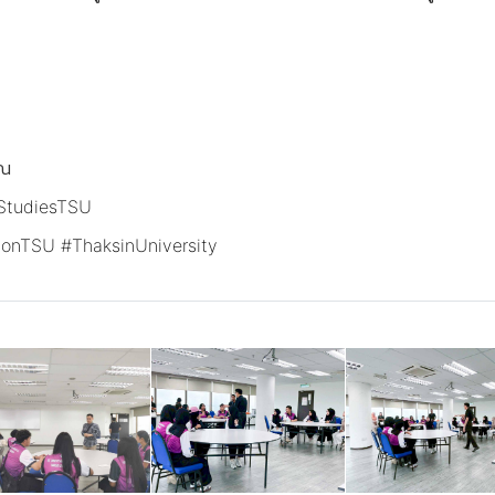
ิณ
lStudiesTSU
ionTSU
#ThaksinUniversity