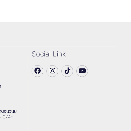
Social Link
า
าญจนวนิช
 : 074-