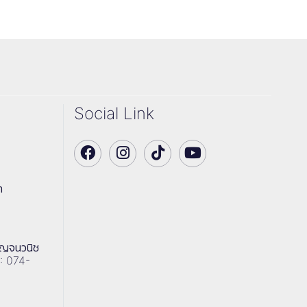
Social Link
า
าญจนวนิช
 : 074-