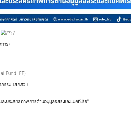
บ
รงการ)
al Fund: FF)
ัตกรรม (สกสว.)
ะประสิทธิภาพการต้านอนุมูลอิสระและแบคทีเรีย"