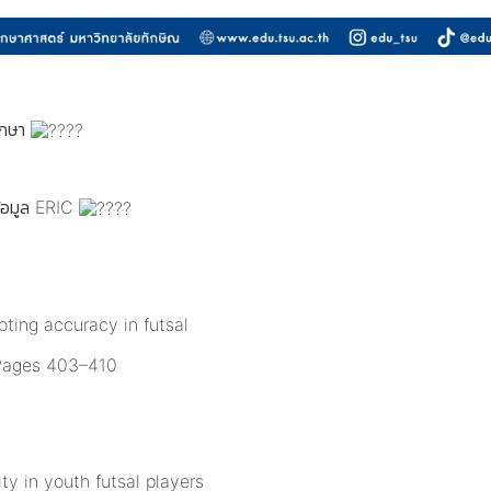
รึกษา
้อมูล ERIC
oting accuracy in futsal
 Pages 403–410
ity in youth futsal players