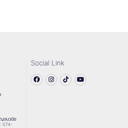
Social Link
า
าญจนวนิช
 : 074-