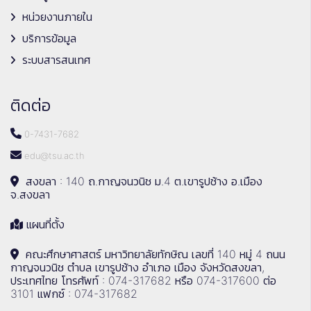
หน่วยงานภายใน
บริการข้อมูล
ระบบสารสนเทศ
ติดต่อ
0-7431-7682
edu@tsu.ac.th
สงขลา : 140 ถ.กาญจนวนิช ม.4 ต.เขารูปช้าง อ.เมือง
จ.สงขลา
แผนที่ตั้ง
คณะศึกษาศาสตร์ มหาวิทยาลัยทักษิณ เลขที่ 140 หมู่ 4 ถนน
กาญจนวนิช ตำบล เขารูปช้าง อำเภอ เมือง จังหวัดสงขลา,
ประเทศไทย โทรศัพท์ : 074-317682 หรือ 074-317600 ต่อ
3101 แฟกซ์ : 074-317682