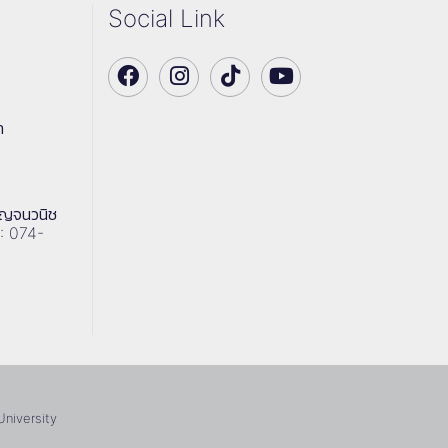
Social Link
า
าญจนวนิช
 : 074-
University