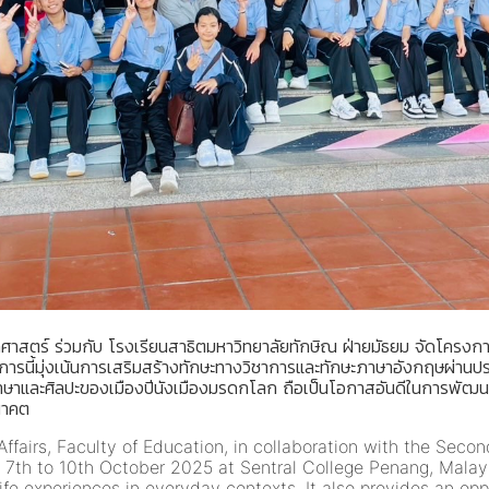
ศาสตร์ ร่วมกับ โรงเรียนสาธิตมหาวิทยาลัยทักษิณ ฝ่ายมัธยม จัดโครง
ี้มุ่งเน้นการเสริมสร้างทักษะทางวิชาการและทักษะภาษาอังกฤษผ่านประ
าษาและศิลปะของเมืองปีนังเมืองมรดกโลก ถือเป็นโอกาสอันดีในการพัฒนาท
นาคต
ffairs, Faculty of Education, in collaboration with the Seco
7th to 10th October 2025 at Sentral College Penang, Malays
ife experiences in everyday contexts. It also provides an opp