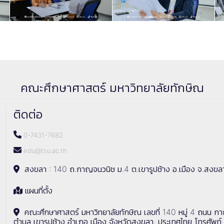
คณะศึกษาศาสตร์ มหาวิทยาลัยทักษิณ
ติดต่อ
0-7431-7682
edu@tsu.ac.th
สงขลา : 140 ถ.กาญจนวนิช ม.4 ต.เขารูปช้าง อ.เมือง จ.สงขล
แผนที่ตั้ง
คณะศึกษาศาสตร์ มหาวิทยาลัยทักษิณ เลขที่ 140 หมู่ 4 ถนน ก
ตำบล เขารูปช้าง อำเภอ เมือง จังหวัดสงขลา, ประเทศไทย โทรศัพท์