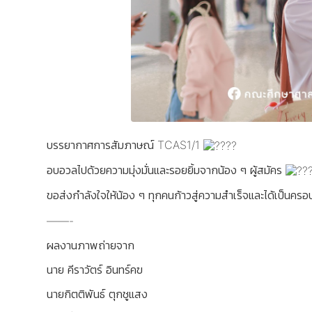
บรรยากาศการสัมภาษณ์ TCAS1/1
อบอวลไปด้วยความมุ่งมั่นและรอยยิ้มจากน้อง ๆ ผู้สมัคร
ขอส่งกำลังใจให้น้อง ๆ ทุกคนก้าวสู่ความสำเร็จและได้เป็นคร
——-
ผลงานภาพถ่ายจาก
นาย คีราวัตร์ อินทร์คฃ
นายกิตติพันธ์ ตุกชูแสง