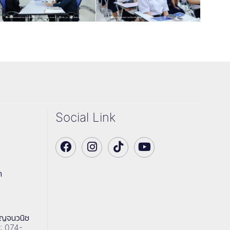
Social Link
า
าญจนวนิช
 : 074-