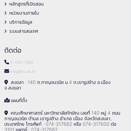
หลักสูตรที่เปิดสอน
หน่วยงานภายใน
บริการข้อมูล
ระบบสารสนเทศ
ติดต่อ
0-7431-7682
edu@tsu.ac.th
สงขลา : 140 ถ.กาญจนวนิช ม.4 ต.เขารูปช้าง อ.เมือง
จ.สงขลา
แผนที่ตั้ง
คณะศึกษาศาสตร์ มหาวิทยาลัยทักษิณ เลขที่ 140 หมู่ 4 ถนน
กาญจนวนิช ตำบล เขารูปช้าง อำเภอ เมือง จังหวัดสงขลา,
ประเทศไทย โทรศัพท์ : 074-317682 หรือ 074-317600 ต่อ
3101 แฟกซ์ : 074-317682