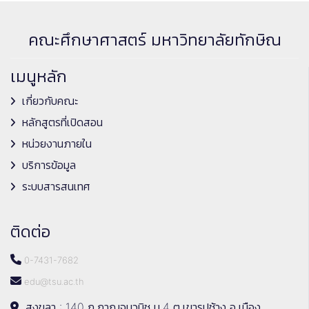
คณะศึกษาศาสตร์ มหาวิทยาลัยทักษิณ
เมนูหลัก
เกี่ยวกับคณะ
หลักสูตรที่เปิดสอน
หน่วยงานภายใน
บริการข้อมูล
ระบบสารสนเทศ
ติดต่อ
0-7431-7682
edu@tsu.ac.th
สงขลา : 140 ถ.กาญจนวนิช ม.4 ต.เขารูปช้าง อ.เมือง