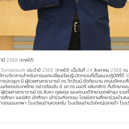
ปี 2568 (ภาคใต้)
C Symposium ประจำปี 2568 (ภาคใต้) เมื่อวันที่ 24 สิงหาคม 2568
เวทีทางวิชาการสำหรับการแลกเปลี่ยนเรียนรู้นวัตกรรมที่เป็นแนวปฏิบัติท
ิดการประชุมฯ มี ผู้ช่วยศาสตราจารย์ ดร.วิทวัฒน์ ขัตติยะมาน คณบดี
ท์แห่งประเทศไทย กล่าวต้อนรับ มี รศ.ดร.มนตรี แย้มกสิกร ที่ปรึกษาของ
้ช่วยศาสตราจารย์ ดร.สิงหา ตุลยกุล รองคณบดีวิทยาเขตพัทลุง รวมทั้งผู้
ศึกษา และนิสิต นักศึกษา เข้าร่วมกิจกรรม โดยมีสถานศึกษาร่วมนำเสนอ
ร้างตนเองเทพา โรงเรียนบ้านควนหรัน โรงเรียนบ้านวังใหญ่ปลายรำ โรงเร