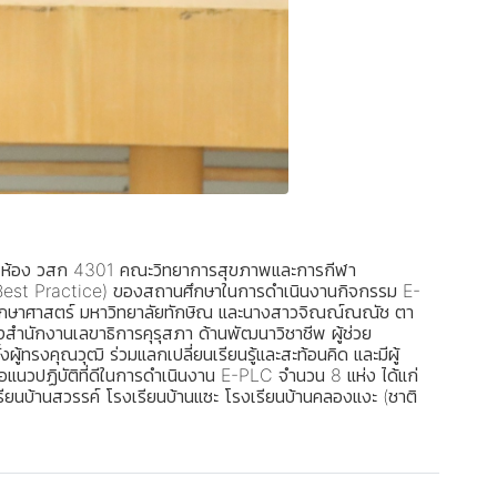
 ณ ห้อง วสก 4301 คณะวิทยาการสุขภาพและการกีฬา
ี่ดี (Best Practice) ของสถานศึกษาในการดำเนินงานกิจกรรม E-
คณะศึกษาศาสตร์ มหาวิทยาลัยทักษิณ และนางสาวจิณณ์ณณัช ตา
สำนักงานเลขาธิการคุรุสภา ด้านพัฒนาวิชาชีพ ผู้ช่วย
ทรงคุณวุฒิ ร่วมแลกเปลี่ยนเรียนรู้และสะท้อนคิด และมีผู้
แนวปฏิบัติที่ดีในการดำเนินงาน E-PLC จำนวน 8 แห่ง ได้แก่
ียนบ้านสวรรค์ โรงเรียนบ้านแซะ โรงเรียนบ้านคลองแงะ (ชาติ