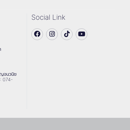
Social Link
า
าญจนวนิช
 : 074-