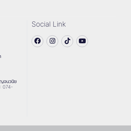
Social Link
า
าญจนวนิช
 : 074-