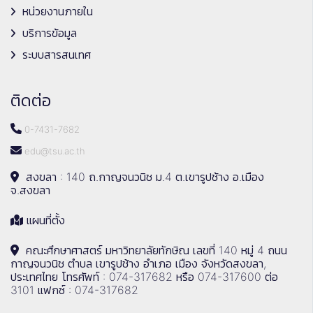
หน่วยงานภายใน
บริการข้อมูล
ระบบสารสนเทศ
ติดต่อ
0-7431-7682
edu@tsu.ac.th
สงขลา : 140 ถ.กาญจนวนิช ม.4 ต.เขารูปช้าง อ.เมือง
จ.สงขลา
แผนที่ตั้ง
คณะศึกษาศาสตร์ มหาวิทยาลัยทักษิณ เลขที่ 140 หมู่ 4 ถนน
กาญจนวนิช ตำบล เขารูปช้าง อำเภอ เมือง จังหวัดสงขลา,
ประเทศไทย โทรศัพท์ : 074-317682 หรือ 074-317600 ต่อ
3101 แฟกซ์ : 074-317682