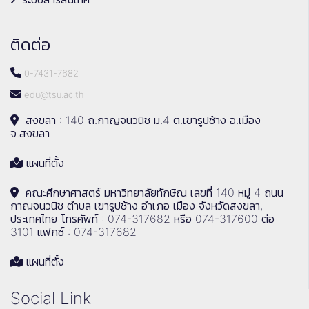
ติดต่อ
0-7431-7682
edu@tsu.ac.th
สงขลา : 140 ถ.กาญจนวนิช ม.4 ต.เขารูปช้าง อ.เมือง
จ.สงขลา
แผนที่ตั้ง
คณะศึกษาศาสตร์ มหาวิทยาลัยทักษิณ เลขที่ 140 หมู่ 4 ถนน
กาญจนวนิช ตำบล เขารูปช้าง อำเภอ เมือง จังหวัดสงขลา,
ประเทศไทย โทรศัพท์ : 074-317682 หรือ 074-317600 ต่อ
3101 แฟกซ์ : 074-317682
แผนที่ตั้ง
Social Link