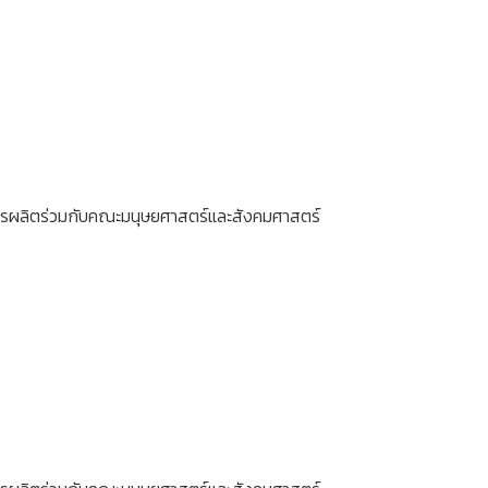
สูตรผลิตร่วมกับคณะมนุษยศาสตร์และสังคมศาสตร์