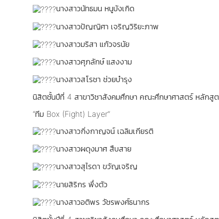
นางสาวนัทธมน หนูบังเกิด
นางสาวปัญญิศา เจริญวิริยะภาพ
นางสาวมริสา แก้วจรนัย
นางสาวศุภลักษ์ แสงงาม
นางสาวสโรชา ช่วยบำรุง
นิสิตชั้นปีที่ 4 สาขาวิชาสังคมศึกษา คณะศึกษาศาสตร์ หลัก
“ทีม Box (Fight) Layer”
นางสาวกิ่งกาญจน์ เฉลิมเกียรติ
นางสาวผดุงมาศ สืบสาย
นางสาวสุไรดา ขวัญเจริญ
นายสิริกร พึ่งตัว
นางสาวอติพร วัชรพงศ์ธนากร