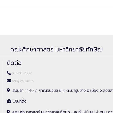
คณะศึกษาศาสตร์ มหาวิทยาลัยทักษิณ
ติดต่อ
0-7431-7682
edu@tsu.ac.th
สงขลา : 140 ถ.กาญจนวนิช ม.4 ต.เขารูปช้าง อ.เมือง จ.สงขล
แผนที่ตั้ง
คณะศึกษาศาสตร์ มหาวิทยาลัยทักษิณ เลขที่ 140 หมู่ 4 ถนน ก