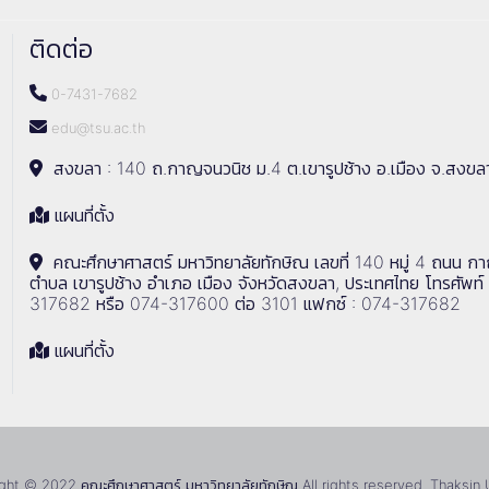
ติดต่อ
0-7431-7682
edu@tsu.ac.th
สงขลา : 140 ถ.กาญจนวนิช ม.4 ต.เขารูปช้าง อ.เมือง จ.สงขล
แผนที่ตั้ง
คณะศึกษาศาสตร์ มหาวิทยาลัยทักษิณ เลขที่ 140 หมู่ 4 ถนน ก
ตำบล เขารูปช้าง อำเภอ เมือง จังหวัดสงขลา, ประเทศไทย โทรศัพท์
317682 หรือ 074-317600 ต่อ 3101 แฟกซ์ : 074-317682
แผนที่ตั้ง
ht © 2022 คณะศึกษาศาสตร์ มหาวิทยาลัยทักษิณ All rights reserved. Thaksin 