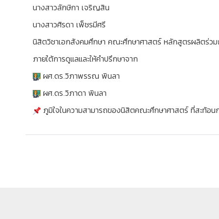
นางสาวลักษิกา เจริญสิน
นางสาวศิรดา เพ็ชรมีศรี
นิสิตวิชาเอกสังคมศึกษา คณะศึกษาศาสตร์ หลักสูตรผลิตร่ว
ภายใต้การดูแลและให้คำปรึกษาจาก
ผศ.ดร.วิภาพรรณ พินลา
ผศ.ดร.วิภาดา พินลา
ภูมิใจในความสามารถของนิสิตคณะศึกษาศาสตร์ ที่สะท้อน