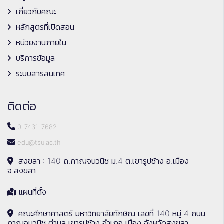
เกี่ยวกับคณะ
หลักสูตรที่เปิดสอน
หน่วยงานภายใน
บริการข้อมูล
ระบบสารสนเทศ
ติดต่อ
0-7431-7682
edu@tsu.ac.th
สงขลา : 140 ถ.กาญจนวนิช ม.4 ต.เขารูปช้าง อ.เมือง
จ.สงขลา
แผนที่ตั้ง
คณะศึกษาศาสตร์ มหาวิทยาลัยทักษิณ เลขที่ 140 หมู่ 4 ถนน
กาญจนวนิช ตำบล เขารูปช้าง อำเภอ เมือง จังหวัดสงขลา,