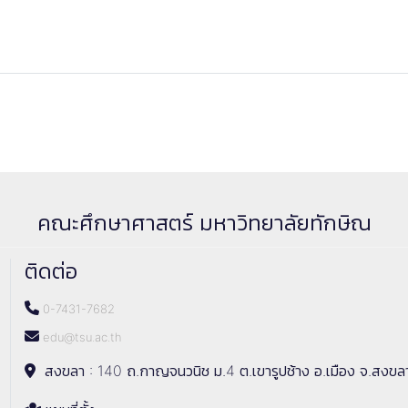
คณะศึกษาศาสตร์ มหาวิทยาลัยทักษิณ
ติดต่อ
0-7431-7682
edu@tsu.ac.th
สงขลา : 140 ถ.กาญจนวนิช ม.4 ต.เขารูปช้าง อ.เมือง จ.สงขล