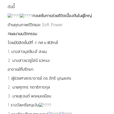
ดังนี้้
#เซสชั่นการช่วยชีวิตเบื้องต้นในผู้ใหญ่
ด้านคุณภาพชีวิตและ Soft Power
#ผลงานนวัตกรรม
โดยมีนิสิตชั้นปีที่ 4 กศ.บ.ฟิสิกส์
1. นางสาวมุสลีมะฮ์ สะแม
2. นางสาวแวซูไฮนี แวหะมะ
อาจารย์ที่ปรึกษา
1. ผู้ช่วยศาสตราจารย์ ดร.จักรี บุญละคร
2. นายศุภกร กตาธิการกุล
3. นายสุเจนต์ พรหมเหมือน
1 รางวัลเหรียญเงิน