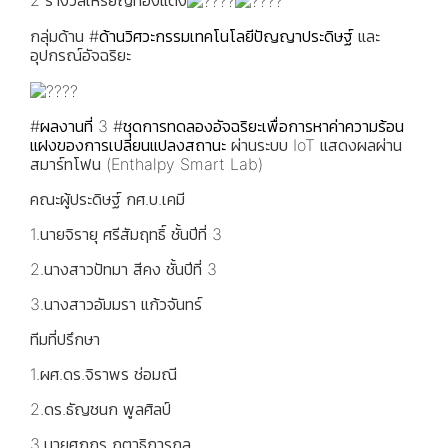
2 รางวัลเหรียญทองแดง
กลุ่มด้าน
#ด้านวิศวะกรรมเทคโนโลยีปัญญาประดิษฐ์
และ
อุปกรณ์อัจฉริยะ
#ผลงานที่
3
#ชุดการทดลองอัจฉริยะเพื่อการหาค่าความร้อน
แฝงของการเปลี่ยนแปลงสถานะ
ผ่านระบบ IoT แสดงผลผ่าน
สมาร์ทโฟน (Enthalpy Smart Lab)
คณะผู้ประดิษฐ์ กศ.บ.เคมี
1.นายจิรายุ ศรีสัมฤทธิ์ ชั้นปีที่ 3
2.นางสาวปัทมา สีคง ชั้นปีที่ 3
3.นางสาวอัมมรา แก้วจันทร์
ทีมที่ปรึกษา
1.ผศ.ดร.จิราพร ช่อมณี
2.ดร.ธัญชนก พูลศิลป์
3.นายศุภกร กตาธิการกุล