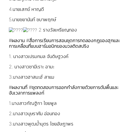
4.นายเสกข์ หาญดี
5.นายชยานันท์ ชบาพฤกษ์
2 รางวัลเหรียญทอง
#ผลงาน
#สื่อการเรียนการสอนชุดการทดลองกฎของฮุกและ
การเคลื่อนที่แบบฮาร์มอนิกของมวลติดสปริง
1. นางสาวเปรมกมล จันดิษฐวงค์
2. นางสาวซามีเราะ อามะ
3.นางสาวฮาสมะฮ์ สาแม
#ผลงานที่
#ชุดทดสอบการออกกำลังกายด้วยการดันพื้นและ
จับเวลาการแพลงก์
1.นางสาวกัณฐิกา ไชยพูล
2.นางสาวบุษราคัม อ่อนทอง
3.นางสาวพุฒน้ำบุตร ไชยอัษฎาพร