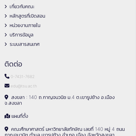
เกี่ยวกับคณะ
หลักสูตรที่เปิดสอน
หน่วยงานภายใน
บริการข้อมูล
ระบบสารสนเทศ
ติดต่อ
0-7431-7682
edu@tsu.ac.th
สงขลา : 140 ถ.กาญจนวนิช ม.4 ต.เขารูปช้าง อ.เมือง
จ.สงขลา
แผนที่ตั้ง
คณะศึกษาศาสตร์ มหาวิทยาลัยทักษิณ เลขที่ 140 หมู่ 4 ถนน
กาญจนวนิช ตำบล เขารูปช้าง อำเภอ เมือง จังหวัดสงขลา,