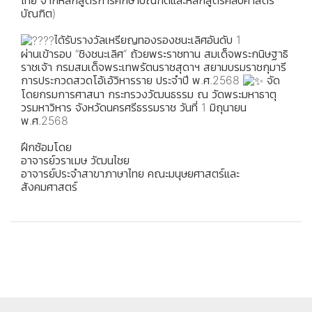
ไทย จากหลักสูตรการศึกษาบัณฑิตและหลักสูตรศิลปศาสตร
บัณฑิต)
ได้รับรางวัลเหรียญทองรองชนะเลิศอันดับ 1
ผ่านเข้ารอบ “ชิงชนะเลิศ“ ถ้วยพระราชทาน สมเด็จพระกนิษฐาธิ
ราชเจ้า กรมสมเด็จพระเทพรัตนราชสุดาฯ สยามบรมราชกุมารี
การประกวดสวดโอ้เอ้วิหารราย ประจำปี พ.ศ.2568
จัด
โดยกรมการศาสนา กระทรวงวัฒนธรรม ณ วัดพระมหาธาตุ
วรมหาวิหาร จังหวัดนครศรีธรรมราช วันที่ 1 มิถุนายน
พ.ศ.2568
ฝึกซ้อมโดย
อาจารย์วราเมษ วัฒนไชย
อาจารย์ประจำสาขาภาษาไทย คณะมนุษยศาสตร์และ
สังคมศาสตร์