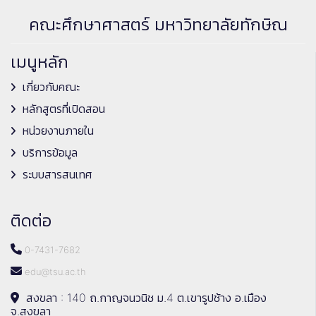
คณะศึกษาศาสตร์ มหาวิทยาลัยทักษิณ
เมนูหลัก
เกี่ยวกับคณะ
หลักสูตรที่เปิดสอน
หน่วยงานภายใน
บริการข้อมูล
ระบบสารสนเทศ
ติดต่อ
0-7431-7682
edu@tsu.ac.th
สงขลา : 140 ถ.กาญจนวนิช ม.4 ต.เขารูปช้าง อ.เมือง
จ.สงขลา