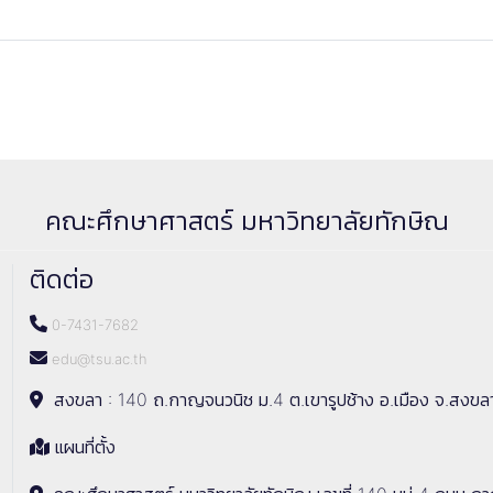
คณะศึกษาศาสตร์ มหาวิทยาลัยทักษิณ
ติดต่อ
0-7431-7682
edu@tsu.ac.th
สงขลา : 140 ถ.กาญจนวนิช ม.4 ต.เขารูปช้าง อ.เมือง จ.สงขล
แผนที่ตั้ง