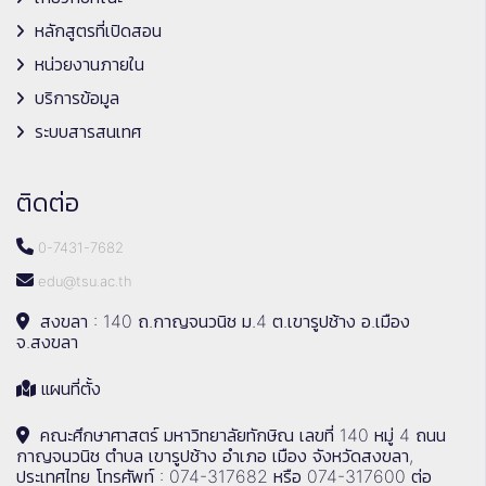
หลักสูตรที่เปิดสอน
หน่วยงานภายใน
บริการข้อมูล
ระบบสารสนเทศ
ติดต่อ
0-7431-7682
edu@tsu.ac.th
สงขลา : 140 ถ.กาญจนวนิช ม.4 ต.เขารูปช้าง อ.เมือง
จ.สงขลา
แผนที่ตั้ง
คณะศึกษาศาสตร์ มหาวิทยาลัยทักษิณ เลขที่ 140 หมู่ 4 ถนน
กาญจนวนิช ตำบล เขารูปช้าง อำเภอ เมือง จังหวัดสงขลา,
ประเทศไทย โทรศัพท์ : 074-317682 หรือ 074-317600 ต่อ