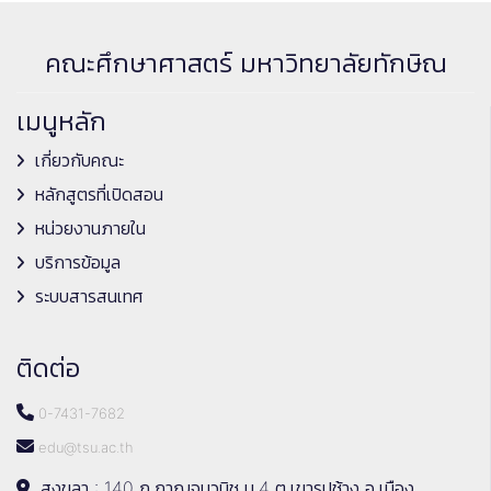
คณะศึกษาศาสตร์ มหาวิทยาลัยทักษิณ
เมนูหลัก
เกี่ยวกับคณะ
หลักสูตรที่เปิดสอน
หน่วยงานภายใน
บริการข้อมูล
ระบบสารสนเทศ
ติดต่อ
0-7431-7682
edu@tsu.ac.th
สงขลา : 140 ถ.กาญจนวนิช ม.4 ต.เขารูปช้าง อ.เมือง