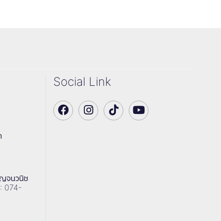
Social Link
า
าญจนวนิช
 : 074-