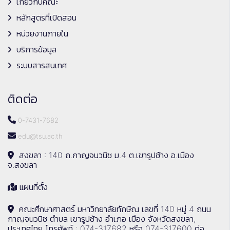
เกี่ยวกับคณะ
หลักสูตรที่เปิดสอน
หน่วยงานภายใน
บริการข้อมูล
ระบบสารสนเทศ
ติดต่อ
0-7431-7682
edu@tsu.ac.th
สงขลา : 140 ถ.กาญจนวนิช ม.4 ต.เขารูปช้าง อ.เมือง
จ.สงขลา
แผนที่ตั้ง
คณะศึกษาศาสตร์ มหาวิทยาลัยทักษิณ เลขที่ 140 หมู่ 4 ถนน
กาญจนวนิช ตำบล เขารูปช้าง อำเภอ เมือง จังหวัดสงขลา,
ประเทศไทย โทรศัพท์ : 074-317682 หรือ 074-317600 ต่อ