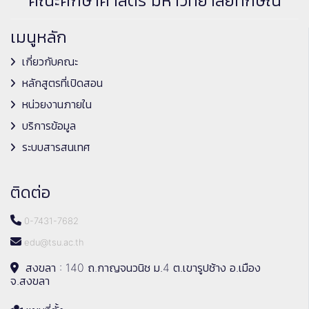
คณะศึกษาศาสตร์ มหาวิทยาลัยทักษิณ
เมนูหลัก
เกี่ยวกับคณะ
หลักสูตรที่เปิดสอน
หน่วยงานภายใน
บริการข้อมูล
ระบบสารสนเทศ
ติดต่อ
0-7431-7682
edu@tsu.ac.th
สงขลา : 140 ถ.กาญจนวนิช ม.4 ต.เขารูปช้าง อ.เมือง
จ.สงขลา