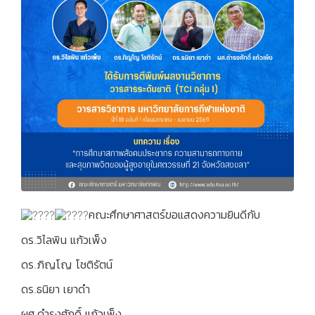
คณะศึกษาศาสตร์ขอแสดงความยินดีกับ
ดร.วิไลพิน แก้วเพ็ง
ดร.ภิญโญ โชติรัตน์
ดร.ธนิยา เยาดำ
ผศ.ดำรงศักดิ์ แก้วเพ็ง