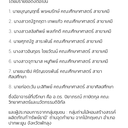
โดยมีรายชื่อดังต่อไปนี้
1. นายบุญญฤทธิ์ พรหมรักษ์ คณะศึกษาศาสตร์ สาขาเคมี
2. นางสาวณัฐกฤตา เทพแก้ว คณะศึกษาศาสตร์ สาขาเคมี
3. นางสาวสลิลทิพย์ พลภักดี คณะศึกษาศาสตร์ สาขาเคมี
4. นายศุภณัฐ สาระพันธ์ คณะศึกษาศาสตร์ สาขาเคมี
5. นางสาวอินทุอร ไชยวัฒน์ คณะศึกษาศาสตร์ สาขาเคมี
6. นางสาวจุฑามาส หนูทิพย์ คณะศึกษาศาสตร์ สาขาเคมี
7. นายธนาธิป หิรัญขจรพันธ์ คณะศึกษาศาสตร์ สาขา
ศิลปศึกษา
8. นายก่อตะวัน มะลิทิพย์ คณะศึกษาศาสตร์ สาขาศิลปศึกษา
ซึ่งมีอาจารย์ที่ปรึกษา คือ อ.ดร. ปิยาภรณ์ ภาษิตกุล คณะ
วิทยาศาสตร์และนวัตกรรมดิจิทัล
และผู้ประกอบการจากกลุ่มชุมชน : กลุ่มถ่านไม้หอมสร้างสรรค์
ผลิตภัณฑ์”ทรัพย์ธานี” ถ่านจุดกำยาน จากไม้กฤษณา อำเภอ
ปากพะยูน จังหวัดพัทลุง