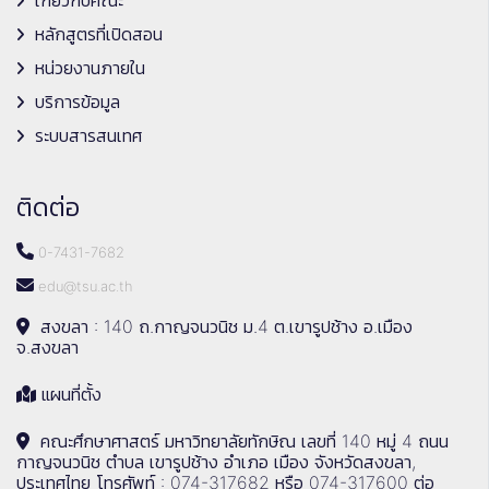
เกี่ยวกับคณะ
หลักสูตรที่เปิดสอน
หน่วยงานภายใน
บริการข้อมูล
ระบบสารสนเทศ
ติดต่อ
0-7431-7682
edu@tsu.ac.th
สงขลา : 140 ถ.กาญจนวนิช ม.4 ต.เขารูปช้าง อ.เมือง
จ.สงขลา
แผนที่ตั้ง
คณะศึกษาศาสตร์ มหาวิทยาลัยทักษิณ เลขที่ 140 หมู่ 4 ถนน
กาญจนวนิช ตำบล เขารูปช้าง อำเภอ เมือง จังหวัดสงขลา,
ประเทศไทย โทรศัพท์ : 074-317682 หรือ 074-317600 ต่อ