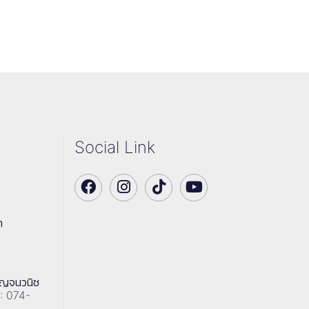
Social Link
า
าญจนวนิช
 : 074-