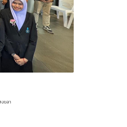
ตสงขลา