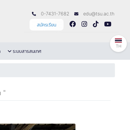
0-7431-7682
edu@tsu.ac.th
สมัครเรียน
TH
ล
ระบบสารสนเทศ
 "