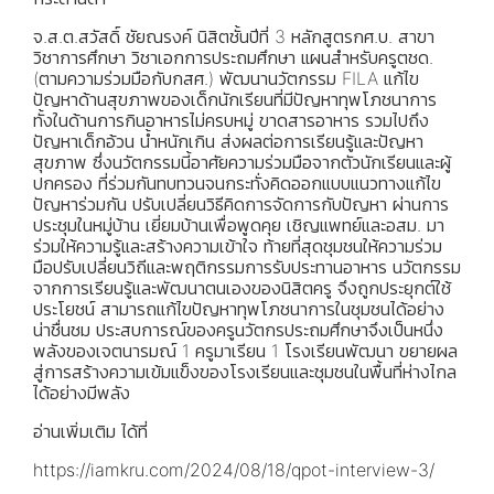
จ.ส.ต.สวัสดิ์ ชัยณรงค์ นิสิตชั้นปีที่ 3 หลักสูตรกศ.บ. สาขา
วิชาการศึกษา วิชาเอกการประถมศึกษา แผนสำหรับครูตชด.
(ตามความร่วมมือกับกสศ.) พัฒนานวัตกรรม FILA แก้ไข
ปัญหาด้านสุขภาพของเด็กนักเรียนที่มีปัญหาทุพโภชนาการ
ทั้งในด้านการกินอาหารไม่ครบหมู่ ขาดสารอาหาร รวมไปถึง
ปัญหาเด็กอ้วน น้ำหนักเกิน ส่งผลต่อการเรียนรู้และปัญหา
สุขภาพ ซึ่งนวัตกรรมนี้อาศัยความร่วมมือจากตัวนักเรียนและผู้
ปกครอง ที่ร่วมกันทบทวนจนกระทั่งคิดออกแบบแนวทางแก้ไข
ปัญหาร่วมกัน ปรับเปลี่ยนวิธีคิดการจัดการกับปัญหา ผ่านการ
ประชุมในหมู่บ้าน เยี่ยมบ้านเพื่อพูดคุย เชิญแพทย์และอสม. มา
ร่วมให้ความรู้และสร้างความเข้าใจ ท้ายที่สุดชุมชนให้ความร่วม
มือปรับเปลี่ยนวิถีและพฤติกรรมการรับประทานอาหาร นวัตกรรม
จากการเรียนรู้และพัฒนาตนเองของนิสิตครู จึงถูกประยุกต์ใช้
ประโยชน์ สามารถแก้ไขปัญหาทุพโภชนาการในชุมชนได้อย่าง
น่าชื่นชม ประสบการณ์ของครูนวัตกรประถมศึกษาจึงเป็นหนึ่ง
พลังของเจตนารมณ์ 1 ครูมาเรียน 1 โรงเรียนพัฒนา ขยายผล
สู่การสร้างความเข้มแข็งของโรงเรียนและชุมชนในพื้นที่ห่างไกล
ได้อย่างมีพลัง
อ่านเพิ่มเติม ได้ที่
https://iamkru.com/2024/08/18/qpot-interview-3/