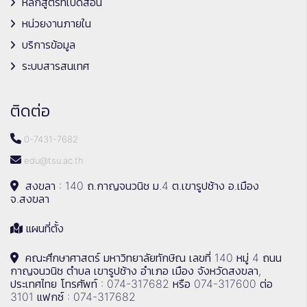
หลักสูตรที่เปิดสอน
หน่วยงานภายใน
บริการข้อมูล
ระบบสารสนเทศ
ติดต่อ
0-7431-7682
edu@tsu.ac.th
สงขลา : 140 ถ.กาญจนวนิช ม.4 ต.เขารูปช้าง อ.เมือง
จ.สงขลา
แผนที่ตั้ง
คณะศึกษาศาสตร์ มหาวิทยาลัยทักษิณ เลขที่ 140 หมู่ 4 ถนน
กาญจนวนิช ตำบล เขารูปช้าง อำเภอ เมือง จังหวัดสงขลา,
ประเทศไทย โทรศัพท์ : 074-317682 หรือ 074-317600 ต่อ
3101 แฟกซ์ : 074-317682