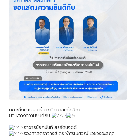
คณะศึกษาศาสตร์ มหาวิทยาลัยทักษิณ
ขอแสดงความยินดีกับ
อาจารย์อภินันท์ สิริรัตนจิตต์
รองศาสตราจารย์ ดร.พัศรเบศวณ์ เวชวิริยะสกุล