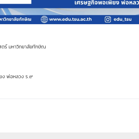
ตร์ มหาวิทยาลัยทักษิณ
พียง พ่อหลวง ร.๙