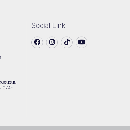
Social Link
า
าญจนวนิช
 : 074-