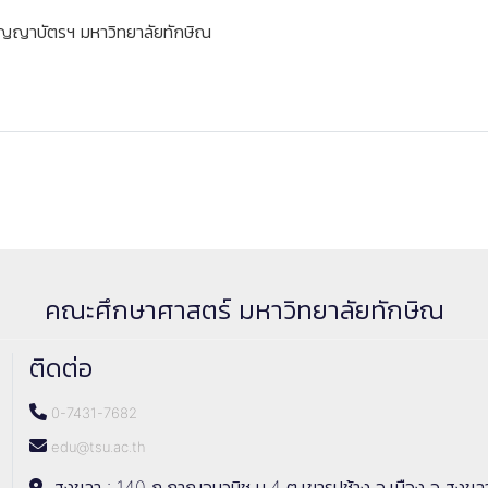
ญญาบัตรฯ มหาวิทยาลัยทักษิณ
คณะศึกษาศาสตร์ มหาวิทยาลัยทักษิณ
ติดต่อ
0-7431-7682
edu@tsu.ac.th
สงขลา : 140 ถ.กาญจนวนิช ม.4 ต.เขารูปช้าง อ.เมือง จ.สงขล