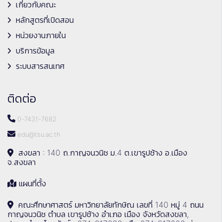
เกี่ยวกับคณะ
หลักสูตรที่เปิดสอน
หน่วยงานภายใน
บริการข้อมูล
ระบบสารสนเทศ
ติดต่อ
0-7431-7682
edu@tsu.ac.th
สงขลา : 140 ถ.กาญจนวนิช ม.4 ต.เขารูปช้าง อ.เมือง
จ.สงขลา
แผนที่ตั้ง
คณะศึกษาศาสตร์ มหาวิทยาลัยทักษิณ เลขที่ 140 หมู่ 4 ถนน
กาญจนวนิช ตำบล เขารูปช้าง อำเภอ เมือง จังหวัดสงขลา,